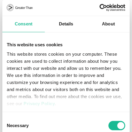
Viktig information
Denna information är sådan information som Greater
Than är skyldigt att offentliggöra enligt EU:s
Consent
Details
About
marknadsmissbruksförordning. Informationen lämnades,
genom ovanstående kontaktpersons försorg, för
offentliggörande den 28 oktober 2020 kl. 09.34 CET.
This website uses cookies
This website stores cookies on your computer. These
För mer information, kontakta:
cookies are used to collect information about how you
Eva Voors, Kommunikationsansvarig, Greater Than
interact with our website and allow us to remember you.
+46-708 884 880
We use this information in order to improve and
eva.voors@greaterthan.eu
www.greaterthan.eu
customize your browsing experience and for analytics
and metrics about our visitors both on this website and
other media. To find out more about the cookies we use,
Om Greater Than
see our
Privacy Policy
.
Greater Than är ett AI och Insurtech bolag som
If you decline, your information won’t be tracked when
Consent
säljer riskinsikter om skadefrekvens och kostnad – vilket
you visit this website. A single cookie will be used in your
Necessary
Selection
hjälper försäkringsbolag med bättre prissättning av
browser to remember your preference not to be tracked.