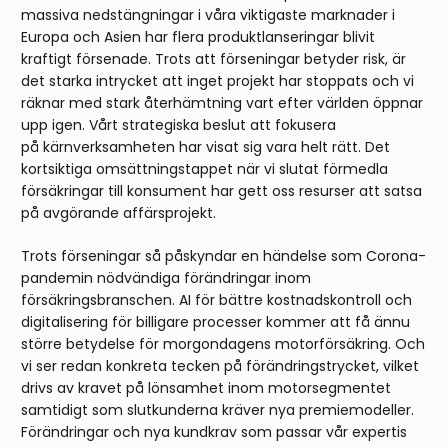
massiva nedstängningar i våra viktigaste marknader i
Europa och Asien har flera produktlanseringar blivit
kraftigt försenade. Trots att förseningar betyder risk, är
det starka intrycket att inget projekt har stoppats och vi
räknar med stark återhämtning vart efter världen öppnar
upp igen. Vårt strategiska beslut att fokusera
på kärnverksamheten har visat sig vara helt rätt. Det
kortsiktiga omsättningstappet när vi slutat förmedla
försäkringar till konsument har gett oss resurser att satsa
på avgörande affärsprojekt.
Trots förseningar så påskyndar en händelse som Corona-
pandemin nödvändiga förändringar inom
försäkringsbranschen. AI för bättre kostnadskontroll och
digitalisering för billigare processer kommer att få ännu
större betydelse för morgondagens motorförsäkring. Och
vi ser redan konkreta tecken på förändringstrycket, vilket
drivs av kravet på lönsamhet inom motorsegmentet
samtidigt som slutkunderna kräver nya premiemodeller.
Förändringar och nya kundkrav som passar vår expertis