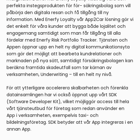
perfekta instegsprodukten för för- säkringsbolag som vill
påbörja den digitala resan och få tillgång till ny
information. Med Enerfy Loyalty vår App2Car lösning gör vi
det enkelt för våra kunder att bygga både lojalitet och
engagemang samtidigt som man får tillgång till alla
fördelar med Enerfy Risk Portfolio Tracker. Tjänsten och
Appen öppnar upp en helt ny digital kommunikationsyta
som gör det möjligt att bearbeta kundrelationer och
marknaden på nya sätt, samtidigt försäkringsbolagen kan
beräkna framtida skadeutfall som tar kärnan av
verksamheten, Underwriting – till en helt ny nivå.
För att ytterligare accelerera skalbarheten och förenkla
datainsamlingen har vi också öppnat upp vårt SDK
(Software Developer Kit), vilket möjliggör access till hela
vårt tjänsteutbud för företag som redan använder en
App i verksamheten, exempelvis taxi- och
bildelningsföretag. SDK betyder att vår App integreras i en
annan App.