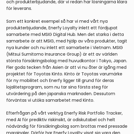
och produkterbjudande, där vi redan har lösningarna klara
för leverans.
Som ett konkret exempel så har vi med vårt nya
produkterbjudande, Enerfy Loyalty inlett ett fördjupat
samarbete med MSIG Digital Hub. Men det starka i detta
samarbete är att MSIG, med hjälp av våra produkter, tagit
nya kunder och nu inlett ett samarbete i Vietnam. MSIG
(Mitsui Sumitomo Insurance Group) är ett av världen
största försäkringsbolag med huvudkontor i Tokyo, Japan.
Fler goda tecken från Asien är att vi nu åter är igång med
projektet för Toyotas Kinto. Kinto är Toyotas varumärke
för ny mobilitet och Enerfy ligger till grund för deras
lojalitetsprogram, som nu tar sina första steg för
utvärdering på den japanska marknaden. Dessutom
förväntas vi utöka samarbetet med Kinto.
Efterfrågan på vårt verktyg Enerfy Risk Portfolio Tracker,
med AI för prediktiv riskinsikt, är odiskutabel och helt
nödvändig för försäkringbolag som brottas med pressade
marginaler. Därför har Enerfy Loyalty visat sig vara den