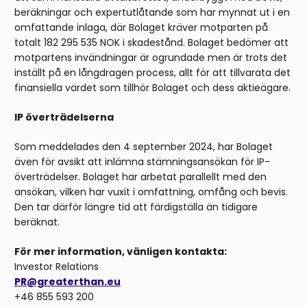
beräkningar och expertutlåtande som har mynnat ut i en
omfattande inlaga, där Bolaget kräver motparten på
totalt 182 295 535 NOK i skadestånd. Bolaget bedömer att
motpartens invändningar är ogrundade men är trots det
inställt på en långdragen process, allt för att tillvarata det
finansiella värdet som tillhör Bolaget och dess aktieägare.
IP överträdelserna
Som meddelades den 4 september 2024, har Bolaget
även för avsikt att inlämna stämningsansökan för IP-
överträdelser. Bolaget har arbetat parallellt med den
ansökan, vilken har vuxit i omfattning, omfång och bevis.
Den tar därför längre tid att färdigställa än tidigare
beräknat.
För mer information, vänligen kontakta:
Investor Relations
PR@greaterthan.eu
+46 855 593 200