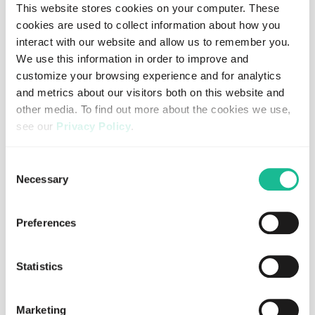
Read more
This website stores cookies on your computer. These
cookies are used to collect information about how you
interact with our website and allow us to remember you.
We use this information in order to improve and
customize your browsing experience and for analytics
and metrics about our visitors both on this website and
other media. To find out more about the cookies we use,
see our
Privacy Policy
.
If you decline, your information won’t be tracked when
Consent
you visit this website. A single cookie will be used in your
Necessary
Selection
browser to remember your preference not to be tracked.
Preferences
JULY 30, 2026
REGULATORY
Greater Than AB and ABAX AS reach
final settlement in ongoing legal
Statistics
disputes
Read more
Marketing