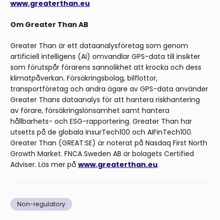
www.greaterthan.eu
Om Greater Than AB
Greater Than är ett dataanalysföretag som genom
artificiell intelligens (AI) omvandlar GPS-data till insikter
som förutspår förarens sannolikhet att krocka och dess
klimatpåverkan. Försäkringsbolag, bilflottor,
transportföretag och andra ägare av GPS-data använder
Greater Thans dataanalys för att hantera riskhantering
av förare, försäkringslönsamhet samt hantera
hållbarhets- och ESG-rapportering. Greater Than har
utsetts på de globala InsurTech100 och AIFinTech100.
Greater Than (GREAT:SE) är noterat på Nasdaq First North
Growth Market. FNCA Sweden AB är bolagets Certified
Adviser. Läs mer på
www.greaterthan.eu
.
Non-regulatory