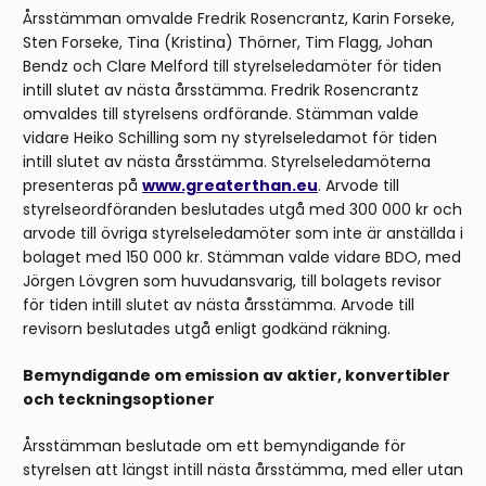
Årsstämman omvalde Fredrik Rosencrantz, Karin Forseke,
Sten Forseke, Tina (Kristina) Thörner, Tim Flagg, Johan
Bendz och Clare Melford till styrelseledamöter för tiden
intill slutet av nästa årsstämma. Fredrik Rosencrantz
omvaldes till styrelsens ordförande. Stämman valde
vidare Heiko Schilling som ny styrelseledamot för tiden
intill slutet av nästa årsstämma. Styrelseledamöterna
presenteras på
www.greaterthan.eu
. Arvode till
styrelseordföranden beslutades utgå med 300 000 kr och
arvode till övriga styrelseledamöter som inte är anställda i
bolaget med 150 000 kr. Stämman valde vidare BDO, med
Jörgen Lövgren som huvudansvarig, till bolagets revisor
för tiden intill slutet av nästa årsstämma. Arvode till
revisorn beslutades utgå enligt godkänd räkning.
Bemyndigande om emission av aktier, konvertibler
och teckningsoptioner
Årsstämman beslutade om ett bemyndigande för
styrelsen att längst intill nästa årsstämma, med eller utan