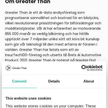
Om Greater Than
Greater Than är ett AI-data analysföretag som
prognostiserar sannolikhet och kostnad för en bilolycka,
vilket revolutionerar prissättningen för bilförsäkringar och
mobilitetstjänster. Vår AI har erfarenhet av motsvarande
855 000 manår av verklig bilkörning och har hittills
upptäckt över 7 miljarder unika sätt att köra bil: kunskap
som gör vår teknologi till den mest erfarna AI-föraren i
världen. Greater Than har listats som ett av
InsurTech100-företag och utsetts till årets AI Automotive
Product, 2021. Greater Than är noterat på Nasdaq First
North Growth Markets. Mer information på
www.greaterthan.eu
Consent
Details
About
Regulatory
This website uses cookies
This website stores cookies on your computer. These