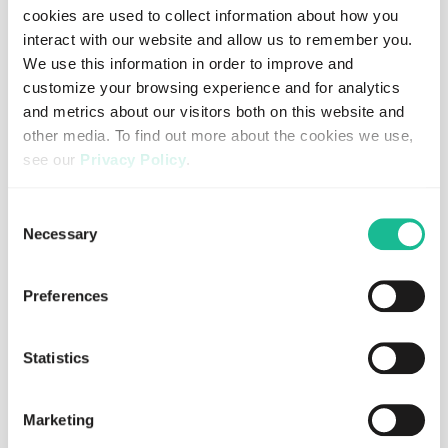
Lastest press releases
cookies are used to collect information about how you
interact with our website and allow us to remember you.
We use this information in order to improve and
customize your browsing experience and for analytics
and metrics about our visitors both on this website and
other media. To find out more about the cookies we use,
see our
Privacy Policy
.
If you decline, your information won’t be tracked when
Consent
you visit this website. A single cookie will be used in your
Necessary
Selection
browser to remember your preference not to be tracked.
Preferences
JULY 30, 2026
REGULATORY
Greater Than AB och ABAX AS når
Statistics
slutlig förlikning i pågående rättstvister
Read more
Marketing