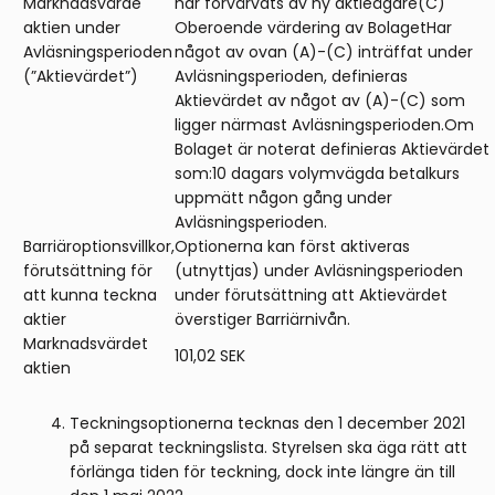
Marknadsvärde
har förvärvats av ny aktieägare(C)
aktien under
Oberoende värdering av BolagetHar
Avläsningsperioden
något av ovan (A)-(C) inträffat under
(”Aktievärdet”)
Avläsningsperioden, definieras
Aktievärdet av något av (A)-(C) som
ligger närmast Avläsningsperioden.Om
Bolaget är noterat definieras Aktievärdet
som:10 dagars volymvägda betalkurs
uppmätt någon gång under
Avläsningsperioden.
Barriäroptionsvillkor,
Optionerna kan först aktiveras
förutsättning för
(utnyttjas) under Avläsningsperioden
att kunna teckna
under förutsättning att Aktievärdet
aktier
överstiger Barriärnivån.
Marknadsvärdet
101,02 SEK
aktien
Teckningsoptionerna tecknas den 1 december 2021
på separat teckningslista. Styrelsen ska äga rätt att
förlänga tiden för teckning, dock inte längre än till