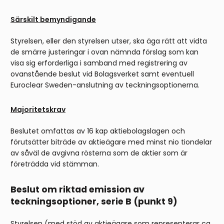
Särskilt bemyndigande
Styrelsen, eller den styrelsen utser, ska äga rätt att vidta
de smärre justeringar i ovan nämnda förslag som kan
visa sig erforderliga i samband med registrering av
ovanstående beslut vid Bolagsverket samt eventuell
Euroclear Sweden-anslutning av teckningsoptionerna.
Majoritetskrav
Beslutet omfattas av 16 kap aktiebolagslagen och
förutsätter biträde av aktieägare med minst nio tiondelar
av såväl de avgivna rösterna som de aktier som är
företrädda vid stämman.
Beslut om riktad emission av
teckningsoptioner, serie B (punkt 9)
Styrelsen (med stöd av aktieägare som representerar ca