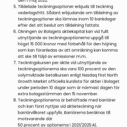
den 1 maj 2022.
Tilldelade teckningsoptioner erbjuds till teckning
vederlagsfritt. Sådant erbjudande om tilldelning av
teckningsoptioner ska lämnas inom 10 bankdagar
efter det att beslut om tilldelning fattats.
Ökningen av Bolagets aktiekapital kan vid fullt
utnyttjande av teckningsoptionerna uppgå till
högst 15 000 kronor med förbehåll för den höjning
som kan föranledas av att omräkning kan komma
att ske till följd av emissioner m.m.
Teckningskursen per aktie vid utnyttjande av
tecknings­optionerna ska vara 100 procent av den
volymviktade betalkursen enligt Nasdaq First North
Growth Market officiella kurslista för aktier i Bolaget
under perioden 10 dagar som är närmast dagen för
extra bolagsstämman den 15 november.
Teckningsoptionerna är behäftade med barriärer
och kan först nyttjas vid aktieteckning när
barriärvillkoret uppfylls. Barriärerna beräknas till
motsvarande där
50 procent av optionerna i 2021/2025:A1,