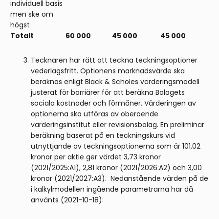
individuell basis
men ske om
högst
Totalt
60 000
45 000
45 000
Tecknaren har rätt att teckna teckningsoptioner
vederlagsfritt. Optionens marknadsvärde ska
beräknas enligt Black & Scholes värderingsmodell
justerat för barriärer för att beräkna Bolagets
sociala kostnader och förmåner. Värderingen av
optionerna ska utföras av oberoende
värderingsinstitut eller revisionsbolag. En preliminär
beräkning baserat på en teckningskurs vid
utnyttjande av tecknings­optionerna som är 101,02
kronor per aktie ger värdet 3,73 kronor
(2021/2025:A1), 2,81 kronor (2021/2026:A2) och 3,00
kronor (2021/2027:A3). Nedanstående värden på de
i kalkylmodellen ingående parametrarna har då
använts (2021-10-18):