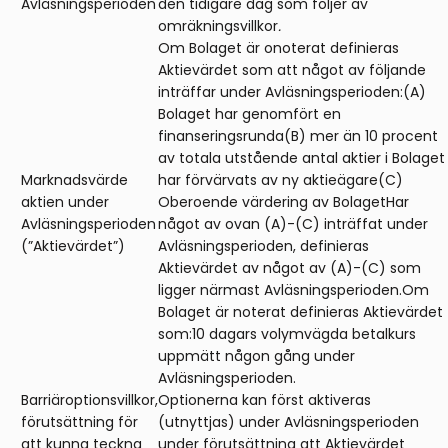
Avläsningsperioden
den tidigare dag som följer av
omräkningsvillkor
.
Om Bolaget är onoterat definieras
Aktievärdet som att något av följande
inträffar under Avläsningsperioden:(A)
Bolaget har genomfört en
finanseringsrunda(B) mer än 10 procent
av totala utstående antal aktier i Bolaget
Marknadsvärde
har förvärvats av ny aktieägare(C)
aktien under
Oberoende värdering av BolagetHar
Avläsningsperioden
något av ovan (A)-(C) inträffat under
(”Aktievärdet”)
Avläsningsperioden, definieras
Aktievärdet av något av (A)-(C) som
ligger närmast Avläsningsperioden.Om
Bolaget är noterat definieras Aktievärdet
som:10 dagars volymvägda betalkurs
uppmätt någon gång under
Avläsningsperioden.
Barriäroptionsvillkor,
Optionerna kan först aktiveras
förutsättning för
(utnyttjas) under Avläsningsperioden
att kunna teckna
under förutsättning att Aktievärdet