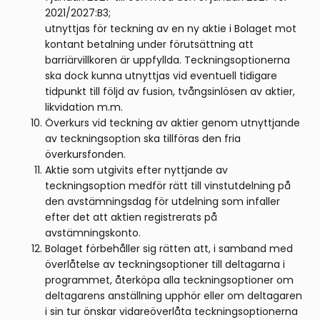
2021/2027:B3;
utnyttjas för teckning av en ny aktie i Bolaget mot
kontant betalning under förutsättning att
barriärvillkoren är uppfyllda. Teckningsoptionerna
ska dock kunna utnyttjas vid eventuell tidigare
tidpunkt till följd av fusion, tvångsinlösen av aktier,
likvidation m.m.
Överkurs vid teckning av aktier genom utnyttjande
av teckningsoption ska tillföras den fria
överkursfonden.
Aktie som utgivits efter nyttjande av
teckningsoption medför rätt till vinstutdelning på
den avstämningsdag för utdelning som infaller
efter det att aktien registrerats på
avstämningskonto.
Bolaget förbehåller sig rätten att, i samband med
överlåtelse av teckningsoptioner till deltagarna i
programmet, återköpa alla teckningsoptioner om
deltagarens anställning upphör eller om deltagaren
i sin tur önskar vidareöverlåta teckningsoptionerna