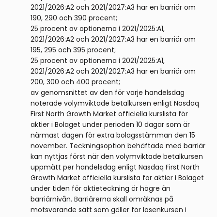
2021/2026:A2 och 2021/2027:A3 har en barriär om
190, 290 och 390 procent;
25 procent av optionerna i 2021/2025:A1,
2021/2026:A2 och 2021/2027:A3 har en barriär om
195, 295 och 395 procent;
25 procent av optionerna i 2021/2025:A1,
2021/2026:A2 och 2021/2027:A3 har en barriär om
200, 300 och 400 procent;
av genomsnittet av den för varje handelsdag
noterade volymviktade betalkursen enligt Nasdaq
First North Growth Market officiella kurslista för
aktier i Bolaget under perioden 10 dagar som är
närmast dagen för extra bolagsstämman den 15
november. Teckningsoption behäftade med barriär
kan nyttjas först när den volymviktade betalkursen
uppmätt per handelsdag enligt Nasdaq First North
Growth Market officiella kurslista för aktier i Bolaget
under tiden för aktieteckning är högre än
barriärnivån. Barriärerna skall omräknas på
motsvarande sätt som gäller för lösenkursen i