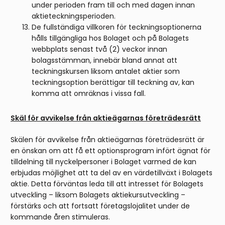
under perioden fram till och med dagen innan
aktieteckningsperioden.
De fullständiga villkoren för teckningsoptionerna
hålls tillgängliga hos Bolaget och på Bolagets
webbplats senast två (2) veckor innan
bolagsstämman, innebär bland annat att
teckningskursen liksom antalet aktier som
teckningsoption berättigar till teckning av, kan
komma att omräknas i vissa fall.
Skäl för avvikelse från aktieägarnas företrädesrätt
Skälen för avvikelse från aktieägarnas företrädesrätt är
en önskan om att få ett optionsprogram infört ägnat för
tilldelning till nyckelpersoner i Bolaget varmed de kan
erbjudas möjlighet att ta del av en värdetillväxt i Bolagets
aktie. Detta förväntas leda till att intresset för Bolagets
utveckling – liksom Bolagets aktiekursutveckling –
förstärks och att fortsatt företagslojalitet under de
kommande åren stimuleras.