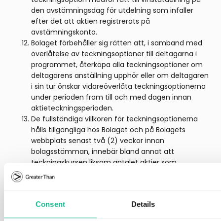
den avstämningsdag för utdelning som infaller
efter det att aktien registrerats på
avstämningskonto.
Bolaget förbehåller sig rätten att, i samband med
överlåtelse av teckningsoptioner till deltagarna i
programmet, återköpa alla teckningsoptioner om
deltagarens anställning upphör eller om deltagaren
i sin tur önskar vidareöverlåta teckningsoptionerna
under perioden fram till och med dagen innan
aktieteckningsperioden.
De fullständiga villkoren för teckningsoptionerna
hålls tillgängliga hos Bolaget och på Bolagets
webbplats senast två (2) veckor innan
bolagsstämman, innebär bland annat att
teckningskursen liksom antalet aktier som
teckningsoption berättigar till teckning av, kan
komma att omräknas i vissa fall.
Consent
Details
Skäl för avvikelse från aktieägarnas företrädesrätt