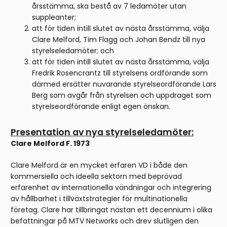
årsstämma, ska bestå av 7 ledamöter utan
suppleanter;
att för tiden intill slutet av nästa årsstämma, välja
Clare Melford, Tim Flagg och Johan Bendz till nya
styrelseledamöter; och
att för tiden intill slutet av nästa årsstämma, välja
Fredrik Rosencrantz till styrelsens ordförande som
därmed ersätter nuvarande styrelseordförande Lars
Berg som avgår från styrelsen och uppdraget som
styrelseordförande enligt egen önskan.
Presentation av nya styrelseledamöter:
Clare Melford F. 1973
Clare Melford är en mycket erfaren VD i både den
kommersiella och ideella sektorn med beprövad
erfarenhet av internationella vändningar och integrering
av hållbarhet i tillväxtstrategier för multinationella
företag. Clare har tillbringat nästan ett decennium i olika
befattningar på MTV Networks och drev slutligen den