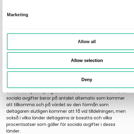
Övriga utestående teckningsoptioner
Marketing
Det finns för närvarande inga andra utestående
optionsprogram.
Allow all
Kostnader
Då teckningsoptionerna emitteras vederlagsfritt är det
Allow selection
bolagets bedömning att förmån och sociala avgifter kan
komma att uppstå för deltagaren och Bolaget till följd av
optionsprogrammet utöver vissa begränsade kostnader i
Deny
form av externa konsultarvoden och administration
avseende optionsprogrammet. De totala kostnaderna för
sociala avgifter beror på antalet alternativ som kommer
att tillkomma och på värdet av den förmån som
deltagaren slutligen kommer att få vid tilldelningen, men
också i vilka länder deltagarna är bosatta och vilka
procentsatser som gäller för sociala avgifter i dessa
länder.