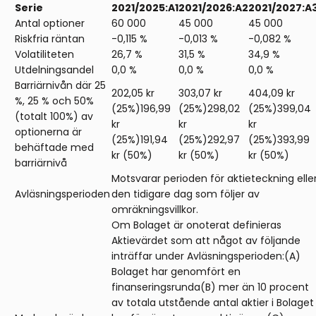
Serie
2021/2025:A1
2021/2026:A2
2021/2027:A
Antal optioner
60 000
45 000
45 000
Riskfria räntan
-0,115 %
-0,013 %
-0,082 %
Volatiliteten
26,7 %
31,5 %
34,9 %
Utdelningsandel
0,0 %
0,0 %
0,0 %
Barriärnivån där 25
202,05 kr
303,07 kr
404,09 kr
%, 25 % och 50%
(25%)196,99
(25%)298,02
(25%)399,04
(totalt 100%) av
kr
kr
kr
optionerna är
(25%)191,94
(25%)292,97
(25%)393,99
behäftade med
kr (50%)
kr (50%)
kr (50%)
barriärnivå
Motsvarar perioden för aktieteckning elle
Avläsningsperioden
den tidigare dag som följer av
omräkningsvillkor.
Om Bolaget är onoterat definieras
Aktievärdet som att något av följande
inträffar under Avläsningsperioden:(A)
Bolaget har genomfört en
finanseringsrunda(B) mer än 10 procent
av totala utstående antal aktier i Bolaget