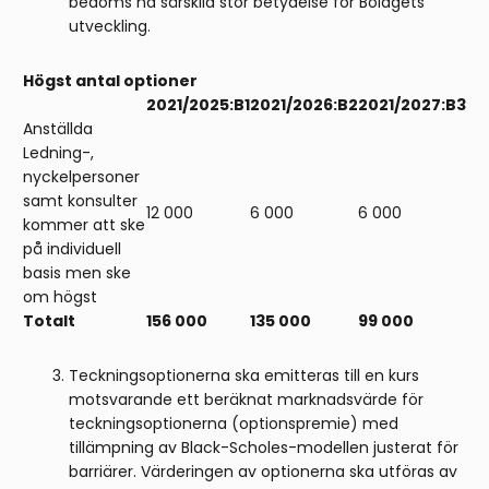
bedöms ha särskild stor betydelse för Bolagets
utveckling.
Högst antal optioner
2021/2025:B1
2021/2026:B2
2021/2027:B3
Anställda
Ledning-,
nyckelpersoner
samt konsulter
12 000
6 000
6 000
kommer att ske
på individuell
basis men ske
om högst
Totalt
156 000
135 000
99 000
Teckningsoptionerna ska emitteras till en kurs
motsvarande ett beräknat marknadsvärde för
teckningsoptionerna (optionspremie) med
tillämpning av Black-Scholes-modellen justerat för
barriärer. Värderingen av optionerna ska utföras av