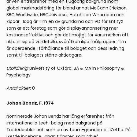
driven entreprenör med en tjugoårig bakgrund inom
global marknadsföring för bland annat McCann Erickson,
BBC Worldwide, NBCUniversal, Hutchison Whampoa och
Zipcar. Idag är Tim en av grundarna och VD för EntityX
som är ett företag som gör displayannonsering mer
kostnadseffektivt och gör det möjligt för varumärken att
rikta in sig på värdefulla, svåråtkomliga målgrupper. Tim
är oberoende i förhållande till bolaget och dess ledning
samt till bolagets större aktieägare.
Utbildning:
University of Oxford; BA & MA in Philosophy &
Psychology
Antal aktier
: 0
Johan Bendz, F. 1974
Nominerade Johan Bendz har lång erfarenhet från
internationella tech-bolag med bakgrund på
Tradedoubler och som en av team-grundarna i iZettle. På
iZettle innehade Johan tjänsten som Chief