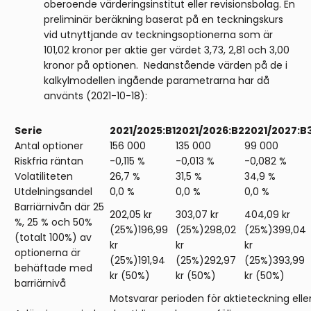
oberoende värderingsinstitut eller revisionsbolag. En
preliminär beräkning baserat på en teckningskurs
vid utnyttjande av tecknings­optionerna som är
101,02 kronor per aktie ger värdet 3,73, 2,81 och 3,00
kronor på optionen. Nedanstående värden på de i
kalkylmodellen ingående parametrarna har då
använts (2021-10-18):
Serie
2021/2025:B1
2021/2026:B2
2021/2027:B
Antal optioner
156 000
135 000
99 000
Riskfria räntan
-0,115 %
-0,013 %
-0,082 %
Volatiliteten
26,7 %
31,5 %
34,9 %
Utdelningsandel
0,0 %
0,0 %
0,0 %
Barriärnivån där 25
202,05 kr
303,07 kr
404,09 kr
%, 25 % och 50%
(25%)196,99
(25%)298,02
(25%)399,04
(totalt 100%) av
kr
kr
kr
optionerna är
(25%)191,94
(25%)292,97
(25%)393,99
behäftade med
kr (50%)
kr (50%)
kr (50%)
barriärnivå
Motsvarar perioden för aktieteckning elle