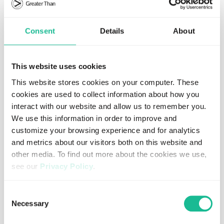
Greater Than AB har till tillämpat Årsredovisningslagen
och Bokföringsnämndens Allmänna Råd BFNAR 2012:1 (K3).
Consent
Details
About
Redogörelsen har upprättats i enlighet med villkoren för
listning på AktieTorget.
This website uses cookies
Moderbolaget
This website stores cookies on your computer. These
cookies are used to collect information about how you
Apportemission vid bolagets bildande redovisas till verkligt
interact with our website and allow us to remember you.
värde.
We use this information in order to improve and
Koncern
customize your browsing experience and for analytics
and metrics about our visitors both on this website and
Eftersom dotterbolaget Greater Than S.A. och dess
other media. To find out more about the cookies we use,
svenska dotterbolag Greater Than Svenska AB har
see our
Privacy Policy
.
förvärvats av Greater Than AB och utgör ett
rörelseförvärv mellan bolagen under samma
If you decline, your information won’t be tracked when
bestämmande inflytande upprättas koncernredovisning
Consent
you visit this website. A single cookie will be used in your
Necessary
på historiska värden.
Selection
browser to remember your preference not to be tracked.