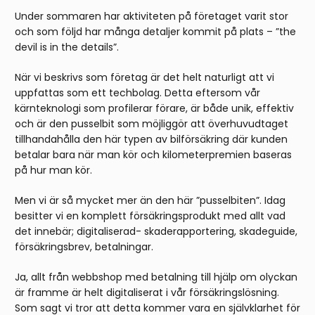
Under sommaren har aktiviteten på företaget varit stor
och som följd har många detaljer kommit på plats – ”the
devil is in the details”.
När vi beskrivs som företag är det helt naturligt att vi
uppfattas som ett techbolag. Detta eftersom vår
kärnteknologi som profilerar förare, är både unik, effektiv
och är den pusselbit som möjliggör att överhuvudtaget
tillhandahålla den här typen av bilförsäkring där kunden
betalar bara när man kör och kilometerpremien baseras
på hur man kör.
Men vi är så mycket mer än den här ”pusselbiten”. Idag
besitter vi en komplett försäkringsprodukt med allt vad
det innebär; digitaliserad- skaderapportering, skadeguide,
försäkringsbrev, betalningar.
Ja, allt från webbshop med betalning till hjälp om olyckan
är framme är helt digitaliserat i vår försäkringslösning.
Som sagt vi tror att detta kommer vara en självklarhet för