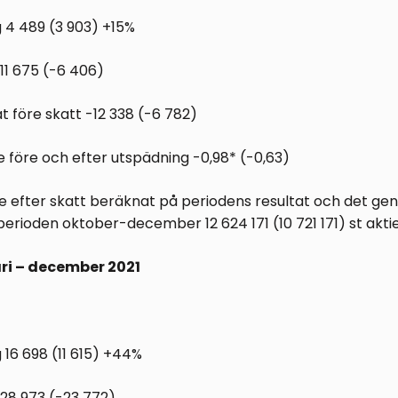
 4 489 (3 903) +15%
-11 675 (-6 406)
at före skatt -12 338 (-6 782)
ie före och efter utspädning -0,98* (-0,63)
ie efter skatt beräknat på periodens resultat och det ge
 perioden oktober-december 12 624 171 (10 721 171) st aktie
ri – december 2021
16 698 (11 615) +44%
-28 973 (-23 772)