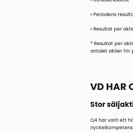
• Periodens result
• Resultat per akt
* Resultat per akt
antalet aktier för
VD HAR 
Stor säljakt
Q4 har varit ett hä
nyckelkompetenser 