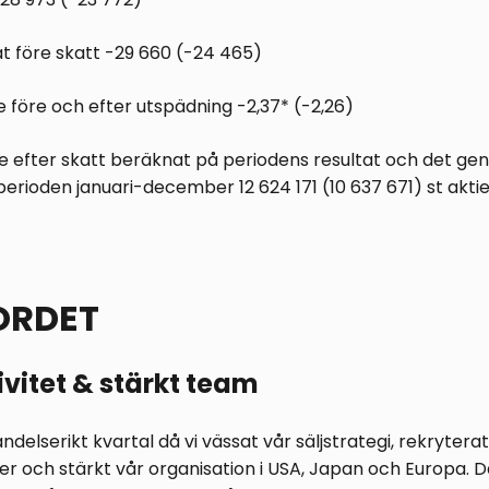
at före skatt -29 660 (-24 465)
ie före och efter utspädning -2,37* (-2,26)
ie efter skatt beräknat på periodens resultat och det ge
 perioden januari-december 12 624 171 (10 637 671) st aktie
ORDET
ivitet & stärkt team
ndelserikt kvartal då vi vässat vår säljstrategi, rekryterat
och stärkt vår organisation i USA, Japan och Europa. Därt