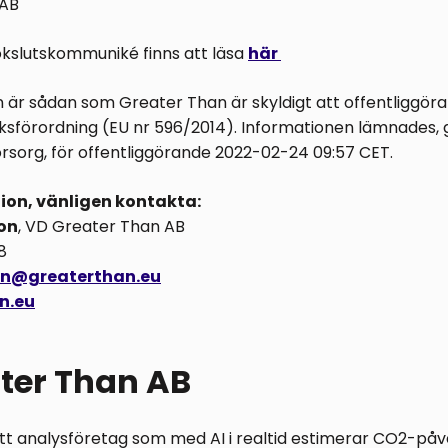
 AB
kslutskommuniké finns att läsa
här
är sådan som Greater Than är skyldigt att offentliggöra 
sförordning (EU nr 596/2014). Informationen lämnades,
rsorg, för offentliggörande 2022-02-24 09:57 CET.
ion, vänligen kontakta:
on
, VD Greater Than AB
8
son@greaterthan.eu
n.eu
ter Than AB
tt analysföretag som med AI i realtid estimerar CO2-på