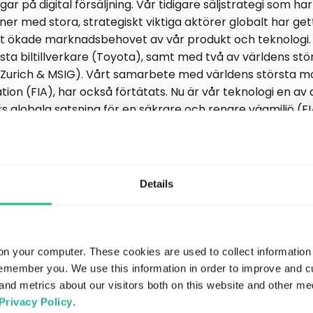
gar på digital försäljning. Vår tidigare säljstrategi som ha
er med stora, strategiskt viktiga aktörer globalt har gett
t ökade marknadsbehovet av vår produkt och teknologi. I
ta biltillverkare (Toyota), samt med två av världens stö
(Zurich & MSIG). Vårt samarbete med världens största m
tion (FIA), har också förtätats. Nu är vår teknologi en av 
:s globala satsning för en säkrare och renare vägmiljö (F
år säljstrategi fokuserar vi på aggressiv tillväxt inom fl
töver försäljning mot de större aktörerna har vi nu börja
Details
digitala bolag som hjälper oss att ytterligare penetrer
 vår strategi har varit att förbereda organisationen för e
ing, vilket vi under kvartalet har gjort med en internation
utökad säljorganisation med vass internationell bransch
on your computer. These cookies are used to collect information
remember you. We use this information in order to improve and 
r vi tagit vår teknologi ytterligare ett steg ut på elbil
and metrics about our visitors both on this website and other me
rsonifierad och dynamiskt prissatt elbilsförsäkring för T
Privacy Policy
.