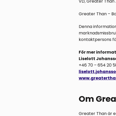
VD, Greater Than
Greater Than – Bo
Denna information 
marknadsmissbruk
kontaktpersons fö
För mer informat
Liselott Johanss
+46 70 – 654 20 5
liselott.johans
www.greatertha
Om Grea
Greater Than är e