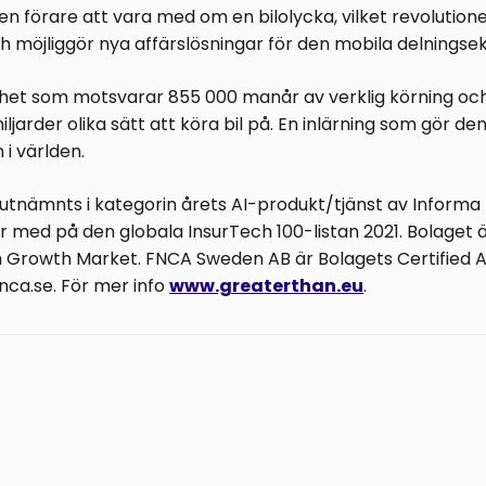
en förare att vara med om en bilolycka, vilket revolutione
h möjliggör nya affärslösningar för den mobila delningse
het som motsvarar 855 000 manår av verklig körning och h
jarder olika sätt att köra bil på. En inlärning som gör den
 i världen.
utnämnts i kategorin årets AI-produkt/tjänst av Inform
r med på den globala InsurTech 100-listan 2021. Bolaget 
h Growth Market. FNCA Sweden AB är Bolagets Certified A
nca.se. För mer info
www.greaterthan.eu
.