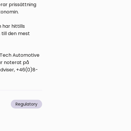
rar prissättning
konomin.
ar hittills
 till den mest
a Tech Automotive
är noterat på
dviser, +46(0)8-
Regulatory