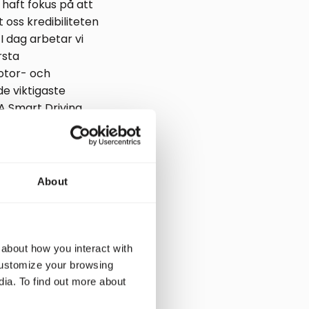
r haft fokus på att
 oss kredibiliteten
 dag arbetar vi
rsta
otor- och
de viktigaste
IA Smart Driving
era segment och på
t positionera oss
About
a marknaden. En
tt ökat fokus på
ellt stärkt
kompetens.
 about how you interact with
customize your browsing
smarknaden genom
dia. To find out more about
ryg Norge. Norge