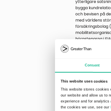
ytterligare satsnin
bygga kundrelation
och bevisen på de
med världens störs
försäkringsbolag 
mobilitetsorganisa
hörnstenarna i FIA
Challenge).
Som nästa steg i v
flera marknader. U
Consent
mot snabbväxande 
viktig komponent i
kommersiell utrulln
This website uses cookies
styrelse samt en 
This website stores cookies 
our website and allow us to 
Under kvartalet ha
experience and for analytics 
lansering av en pe
the cookies we use, see our