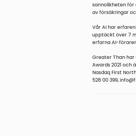
sannolikheten för 
av försäkringar oc
Vår AI har erfaren
upptäckt över 7 mil
erfarna AI-föraren
Greater Than har 
Awards 2021 och ä
Nasdaq First Nort
528 00 399, info@f