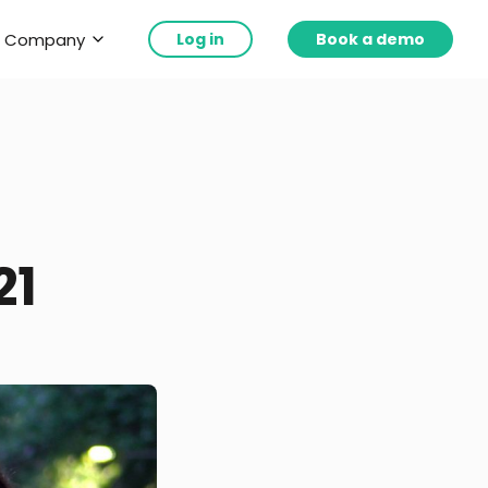
Company
Log in
Book a demo
21