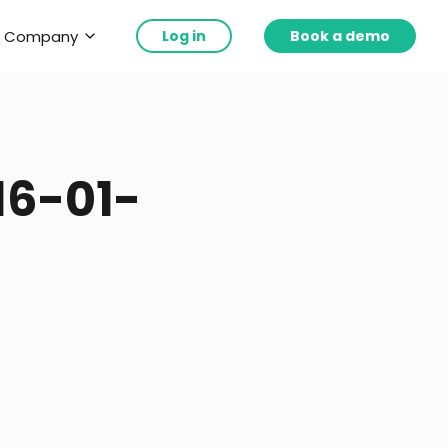
Company
Log in
Book a demo
16-01-