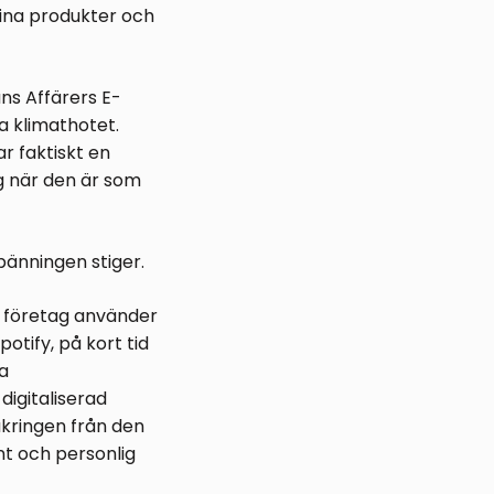
sina produkter och
ns Affärers E-
pa klimathotet.
r faktiskt en
ng när den är som
spänningen stiger.
a företag använder
otify, på kort tid
a
digitaliserad
kringen från den
nt och personlig