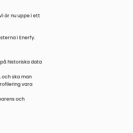
i är nu uppe i ett
sterna i Enerfy.
på historiska data
e, och ska man
ofilering vara
parens och