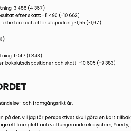
ning: 3 488 (4 367)
sultat efter skatt: -11 496 (-10 662)
 aktie före och efter utspädning:-1,55 (-1,67)
K)
ning: 1 047 (1 843)
er bokslutsdispositioner och skatt: -10 605 (-9 383)
ORDET
 händelse- och framgångsrikt år.
n på det, vill jag för perspektivet skull göra en kort tillba
nge ett komplett och väl fungerande ekosystem, Enerfy, 