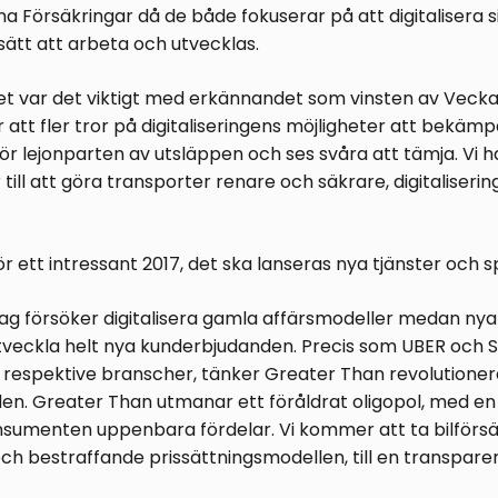
 Försäkringar då de både fokuserar på att digitalisera 
 sätt att arbeta och utvecklas.
t var det viktigt med erkännandet som vinsten av Vecka
ar att fler tror på digitaliseringens möjligheter att bekäm
ör lejonparten av utsläppen och ses svåra att tämja. Vi ha
 till att göra transporter renare och säkrare, digitaliseri
ör ett intressant 2017, det ska lanseras nya tjänster och 
etag försöker digitalisera gamla affärsmodeller medan ny
utveckla helt nya kunderbjudanden. Precis som UBER och Sp
a respektive branscher, tänker Greater Than revolutioner
den. Greater Than utmanar ett föråldrat oligopol, med en 
nsumenten uppenbara fördelar. Vi kommer att ta bilförsä
ch bestraffande prissättningsmodellen, till en transpare