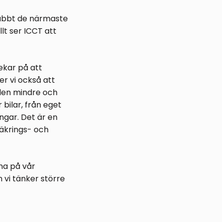
snabbt de närmaste
llt ser ICCT att
ekar på att
er vi också att
ilen mindre och
bilar, från eget
ingar. Det är en
säkrings- och
na på vår
n vi tänker större