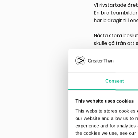
Vi rivstartade åre
En bra teambildande
har bidragit till en
Nästa stora beslut
skulle gå från att
patentansökningar 
patenten förväntas
jobb för 2017.
Jag är stolt över 
Consent
yttrade sig i den 
starkt stöd av En
This website uses cookies
This website stores cookies 
Almi har visat stö
our website and allow us to 
experience and for analytics 
För mig är det av 
the cookies we use, see our
sammanhanget är j