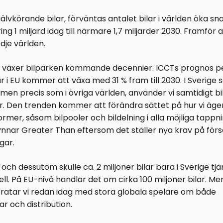
jälvkörande bilar, förväntas antalet bilar i världen öka 
ng 1 miljard idag till närmare 1,7 miljarder 2030. Framför a
edje världen.
 växer bilparken kommande decennier. ICCTs prognos p
r i EU kommer att växa med 31 % fram till 2030. I Sverige s
, men precis som i övriga världen, använder vi samtidigt b
år. Den trenden kommer att förändra sättet på hur vi äger 
ormer, såsom bilpooler och bildelning i alla möjliga tappn
ynnar Greater Than eftersom det ställer nya krav på för
gar.
h dessutom skulle ca. 2 miljoner bilar bara i Sverige tjä
ll. På EU-nivå handlar det om cirka 100 miljoner bilar. Me
pratar vi redan idag med stora globala spelare om både
ar och distribution.