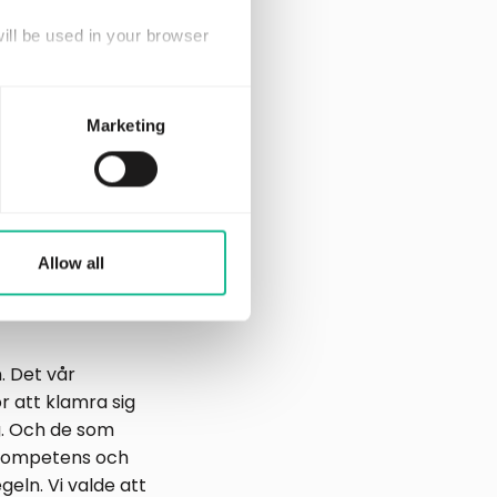
llsammans utveckla
will be used in your browser
ressant samarbete
mer lansera en
Marketing
tjänst, en tjänst
lattform, från
lyckan är framme,
säkring
ker det inte med en
Allow all
kring,
. Det vår
 att klamra sig
ig. Och de som
r kompetens och
geln. Vi valde att