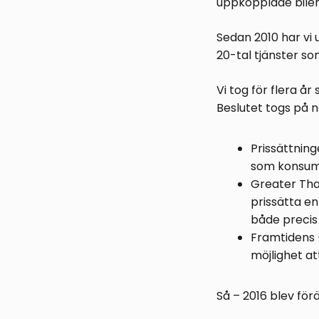
uppkopplade bile
Sedan 2010 har vi u
20-tal tjänster so
Vi tog för flera år
Beslutet togs på 
Prissättnin
som konsume
Greater Than
prissätta en
både precis
Framtidens 
möjlighet at
Så – 2016 blev fö