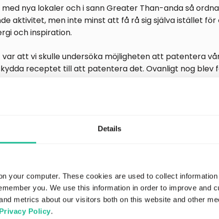
t med nya lokaler och i sann Greater Than-anda så ordnade
 aktivitet, men inte minst att få rå sig själva istället för
ergi och inspiration.
 var att vi skulle undersöka möjligheten att patentera vår
 skydda receptet till att patentera det. Ovanligt nog blev 
godkända direkt, vilket bekräftar att det vi gör är unikt.
 bli godkända inom kort. Därefter ska vi besluta vår pate
att vi har fått förnyat förtroende från gamla och nya äga
Details
nyemission vi genomförde under början av året. Dessutom h
ergimyndigheten som bidragit till internationell uppmärk
on your computer. These cookies are used to collect information
d för vår mission och affärsmodell genom ett lån på 4MSE
remember you. We use this information in order to improve and 
and metrics about our visitors both on this website and other me
yttersta vikt att samla bästa möjliga team runt bolaget o
Privacy Policy
.
ag särskilt stolt över Holmgren Group AB som investerat 