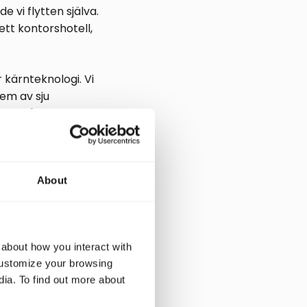
 vi flytten själva.
 ett kontorshotell,
 kärnteknologi. Vi
fem av sju
 De två övriga
ntstrategi, ett
re, som så starkt
About
ar vi fortsatt
samhet.
 about how you interact with
K.
customize your browsing
dia. To find out more about
ch i det
och blivit näst