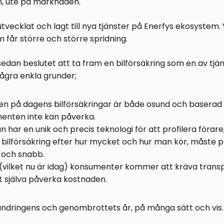
n, ute på marknaden.
tvecklat och lagt till nya tjänster på Enerfys ekosystem. V
m får större och större spridning.
 sedan beslutet att ta fram en bilförsäkring som en av tjän
några enkla grunder;
gen på dagens bilförsäkringar är både osund och baserad 
nten inte kan påverka.
 har en unik och precis teknologi för att profilera förar
 bilförsäkring efter hur mycket och hur man kör, måste pr
 och snabb.
(vilket nu är idag) konsumenter kommer att kräva trans
t själva påverka kostnaden.
rändringens och genombrottets år, på många sätt och vis.