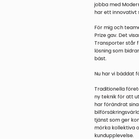
jobba med Moderna
har ett innovativt
För mig och teame
Prize gav. Det vis
Transporter står f
lösning som bidrar
bäst.
Nu har vi bäddat f
Traditionella för
ny teknik för att 
har förändrat sin
bilförsäkringsvärl
tjänst som ger ko
mörka kollektiva o
kundupplevelse.