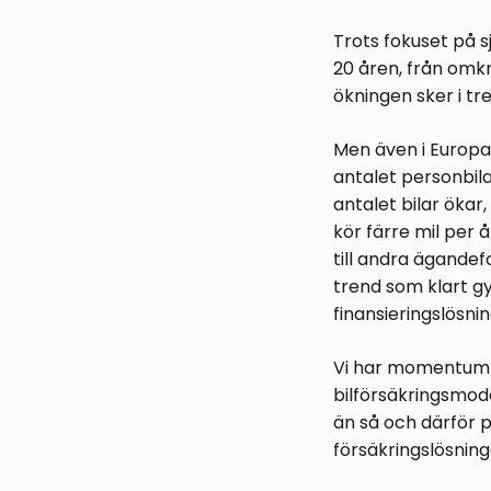
Trots fokuset på s
20 åren, från omkri
ökningen sker i tr
Men även i Europa
antalet personbila
antalet bilar ökar
kör färre mil per 
till andra ägandef
trend som klart g
finansieringslösnin
Vi har momentum oc
bilförsäkringsmode
än så och därför 
försäkringslösning