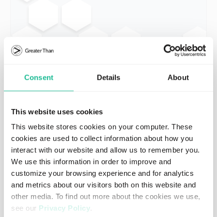
FEBRUARY 18, 2021
REGULATORY
Greater Than - 2020年版ニュースレター
もっと読む
Consent
Details
About
This website uses cookies
This website stores cookies on your computer. These
cookies are used to collect information about how you
interact with our website and allow us to remember you.
We use this information in order to improve and
customize your browsing experience and for analytics
and metrics about our visitors both on this website and
other media. To find out more about the cookies we use,
see our
Privacy Policy
.