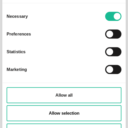
JANUARY 18, 2021
REGULATORY
If you decline, your information won’t be tracked when
Consent
Greater Than ABは、Cirka 136 mkrに関す
you visit this website. A single cookie will be used in your
Necessary
Selection
るRichtad Nyemissionを発表し、新しい、
browser to remember your preference not to be tracked.
活発な、長寿の従業員を獲得した。
Preferences
もっと読む
Statistics
Marketing
Allow all
Allow selection
OCTOBER 28, 2020
REGULATORY