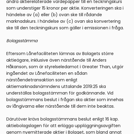
andra aktierelaterade värdepapper till en teckningskurs
som understiger 15 kronor per aktie. Konverteringen ska i
händelse av (a) eller (b) ovan ske till rådande
marknadskurs. I händelse av (c) ovan ska konvertering
ske till den teckningskurs som gäller i emissionen i fråga.
Bolagsstämma
Eftersom Lånefaciliteten lämnas av Bolagets större
aktieägare, inklusive även närstående till Anders
Håkanson, som är styrelseledamot i Greater Than, utgör
ingåendet av Lånefaciliteten en sådan
närståendetransaktion som enligt
aktiemarknadsnämndens uttalande 2019:25 ska
underställas bolagsstämman för godkännande. Vid
bolagsstämmans beslut i frågan ska aktier som innehas
av långivarna eller närstående till dem inte beaktas.
Därutöver krävs bolagsstämmans beslut enligt 16 kap.
aktiebolagslagen för att erlägga uppläggningsavgiften
genom nyemitterade aktier i Bolaget, som bland annat