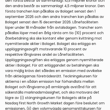
den första består av sammanlagt 10,5 miljoner kronor och
den andra består av sammanlagt 4,5 miljoner kronor. Den
första tranchen kan påkallas av Bolaget senast den 1
september 2026 och den andra tranchen kan påkallas av
Bolaget senast den 15 december 2026. Lånefaciliteten
löper under 18 månader från avtalsdagen. Trancher som
påkallas löper med en årlig ränta om tio (10) procent och
återbetalning ska ske kontant eller genom kvittning mot
nyemitterade aktier i Bolaget. Bolaget ska erlägga en
uppläggningsavgift motsvarande 10 procent av
respektive långivares andel av Lånefaciliteten.
Uppläggningsavgiften ska erläggas genom nyemitterade
aktier i Bolaget. För att erläggandet av betalningen ska
vara möjlig krävs det således en emission med avvikelse
från aktieägarnas företrädesrätt. Teckningskursen för
aktierna i en sådan emission har förhandlats mellan
Bolaget och långivarna på armlängds avstånd för att
säkerställa marknadsmässighet, och ska motsvara det
lägre av (i) stängningskursen för Bolagets aktie på
Nasdaq First North Growth Market dagen före beslutet om
emissionen, (ii) den volymvägda genomsnittskursen för