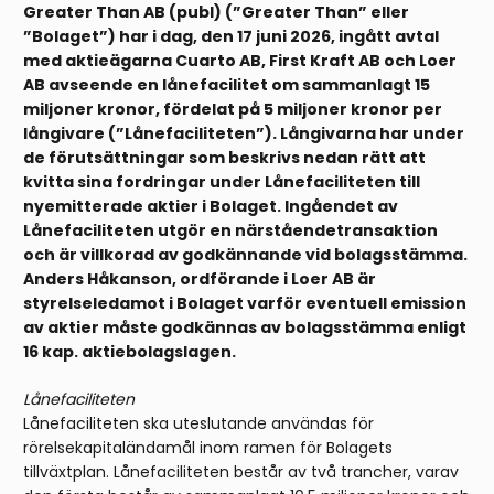
Greater Than AB (publ) (”Greater Than” eller
”Bolaget”) har i dag, den 17 juni 2026, ingått avtal
med aktieägarna Cuarto AB, First Kraft AB och Loer
AB avseende en lånefacilitet om sammanlagt 15
miljoner kronor, fördelat på 5 miljoner kronor per
långivare (”Lånefaciliteten”). Långivarna har under
de förutsättningar som beskrivs nedan rätt att
kvitta sina fordringar under Lånefaciliteten till
nyemitterade aktier i Bolaget. Ingåendet av
Lånefaciliteten utgör en närståendetransaktion
och är villkorad av godkännande vid bolagsstämma.
Anders Håkanson, ordförande i Loer AB är
styrelseledamot i Bolaget varför eventuell emission
av aktier måste godkännas av bolagsstämma enligt
16 kap. aktiebolagslagen.
Lånefaciliteten
Lånefaciliteten ska uteslutande användas för
rörelsekapitaländamål inom ramen för Bolagets
tillväxtplan. Lånefaciliteten består av två trancher, varav