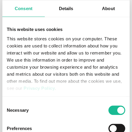
Greater Than är ett världsledande AI riskanalysbolag inom
trafiksäkerhet och klimatpåverkan. Den unika teknologin
Consent
Details
About
är tränad med verklig kördata för att förutspå bilolyckor
och mäta förarens klimatpåverkan.
This website uses cookies
Genom att använda AI-baserad mönsterprofilering för
This website stores cookies on your computer. These
att mäta förarens påverkan på risk, levererar Greater
cookies are used to collect information about how you
Than prediktiva poäng som är jämförbara globalt.
Försäkringsbolag, transportföretag, mobilitet,
interact with our website and allow us to remember you.
fordonsindustrin och andra ägare av GPS-data använder
We use this information in order to improve and
dessa insikter för riskhantering av förare,
customize your browsing experience and for analytics
försäkringslönsamhet, prissättning samt hantera ESG-
and metrics about our visitors both on this website and
rapportering.
other media. To find out more about the cookies we use,
see our
Privacy Policy
.
Greater Than (GREAT) är noterat på Nasdaq First North
Growth Market. FNCA Sweden AB är bolagets Certified
If you decline, your information won’t be tracked when
Adviser. Läs mer på
www.greaterthan.eu.
Consent
you visit this website. A single cookie will be used in your
Necessary
Denna information är sådan information som Greater
Selection
browser to remember your preference not to be tracked.
Than är skyldigt att offentliggöra enligt EU:s
marknadsmissbruksförordning. Informationen lämnades,
Preferences
genom ovanstående kontaktpersoners försorg, för