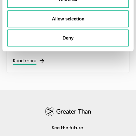
Allow selection
JULY 6, 2026
REGULATORY
Deny
Kommuniké från extra bolagsstämma i
Greater Than AB
Read more
See the future.