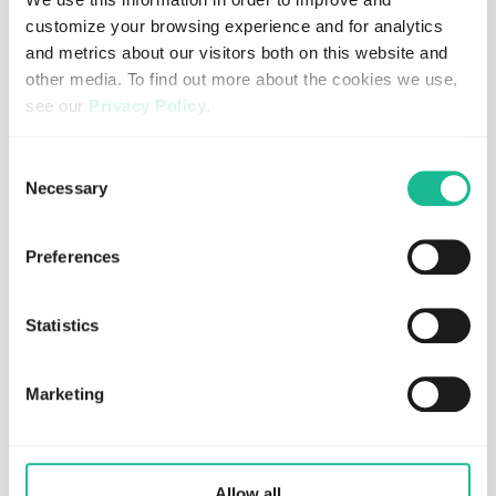
customize your browsing experience and for analytics
and metrics about our visitors both on this website and
other media. To find out more about the cookies we use,
see our
Privacy Policy
.
If you decline, your information won’t be tracked when
Consent
JULY 30, 2026
REGULATORY
you visit this website. A single cookie will be used in your
Greater Than AB and ABAX AS reach
Necessary
Selection
browser to remember your preference not to be tracked.
final settlement in ongoing legal
disputes
Preferences
Read more
Statistics
Marketing
Allow all