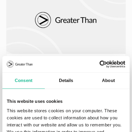
JULY 30, 2026
REGULATORY
Greater Than AB och ABAX AS når
slutlig förlikning i pågående rättstvister
Consent
Details
About
Read more
This website uses cookies
This website stores cookies on your computer. These
cookies are used to collect information about how you
interact with our website and allow us to remember you.
We use this information in order to improve and