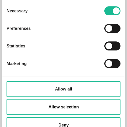
If you decline, your information won’t be tracked when
Consent
you visit this website. A single cookie will be used in your
Necessary
Selection
browser to remember your preference not to be tracked.
Preferences
See the future.
Statistics
Marketing
日本語
使用例
Allow all
交通事故を減らす
Allow selection
コントロール・リスク
テレマティクス・データの最適化
Deny