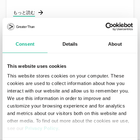
もっと読む
気候への影響を減らす
Consent
Details
About
フリート 排出量を20％削減するための洞察。
もっと読む
This website uses cookies
This website stores cookies on your computer. These
cookies are used to collect information about how you
ESGレポーティングソリューション
interact with our website and allow us to remember you.
安全性と持続可能性の報告を促進するためのデータ。
We use this information in order to improve and
customize your browsing experience and for analytics
もっと読む
and metrics about our visitors both on this website and
other media. To find out more about the cookies we use,
see our
Privacy Policy
.